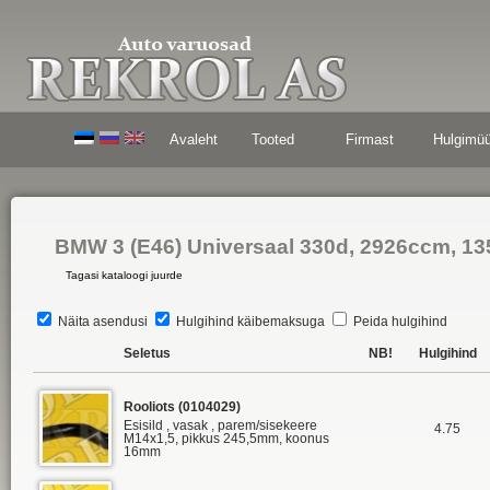
Avaleht
Tooted
Firmast
Hulgimü
BMW 3 (E46) Universaal 330d, 2926ccm, 1
Tagasi kataloogi juurde
Näita asendusi
Hulgihind käibemaksuga
Peida hulgihind
Seletus
NB!
Hulgihind
Rooliots (0104029)
Esisild , vasak , parem/sisekeere
4.75
M14x1,5, pikkus 245,5mm, koonus
16mm